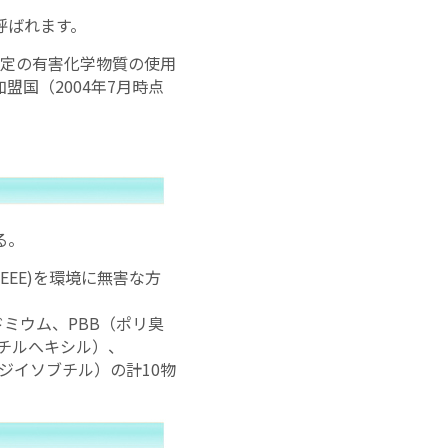
令と呼ばれます。
定の有害化学物質の使用
加盟国（2004年7月時点
。
る。
nt=WEEE)を環境に無害な方
ミウム、PBB（ポリ臭
エチルへキシル）、
酸ジイソブチル）の計10物