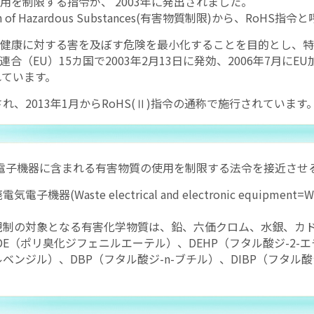
用を制限する指令が、 2003年に発出されました。
n of Hazardous Substances(有害物質制限)から、RoHS指
健康に対する害を及ぼす危険を最小化することを目的とし、特
（EU）15カ国で2003年2月13日に発効、2006年7月にEU
れています。
され、2013年1月からRoHS(Ⅱ)指令の通称で施行されています
・電子機器に含まれる有害物質の使用を制限する法令を接近させ
機器(Waste electrical and electronic equipme
。
規制の対象となる有害化学物質は、鉛、六価クロム、水銀、カド
DE（ポリ臭化ジフェニルエーテル）、DEHP（フタル酸ジ-2-
ベンジル）、DBP（フタル酸ジ-n-ブチル）、DIBP（フタル