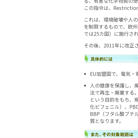
る、有害な化学物質の使
この指令は、Restrictio
これは、環境破壊や人の
を制限するもので、欧州連合
では25カ国）に施行さ
その後、2011年に改正
EU加盟国で、電気
人の健康を保護し、廃電気電子
法で再生・廃棄する
という目的をもち、
化ビフェニル）、PB
BBP（フタル酸ブチル
質となります。