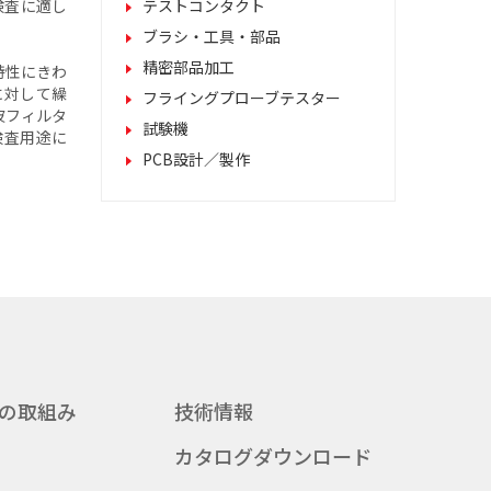
体検査に適し
テストコンタクト
ブラシ・工具・部品
精密部品加工
特性にきわ
に対して繰
フライングプローブテスター
波フィルタ
試験機
検査用途に
PCB設計／製作
の取組み
技術情報
カタログダウンロード