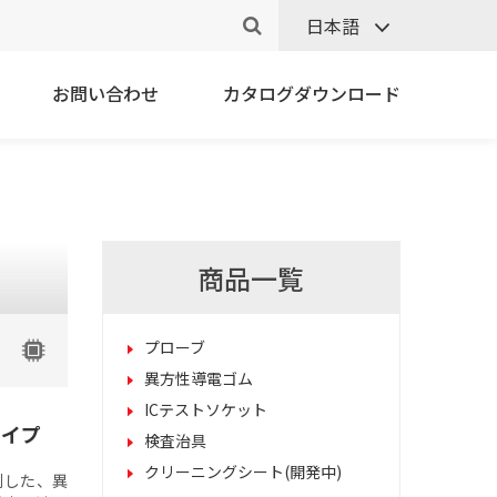
日本語
お問い合わせ
カタログダウンロード
商品一覧
プローブ
異方性導電ゴム
ICテストソケット
タイプ
検査治具
クリーニングシート(開発中)
列した、異