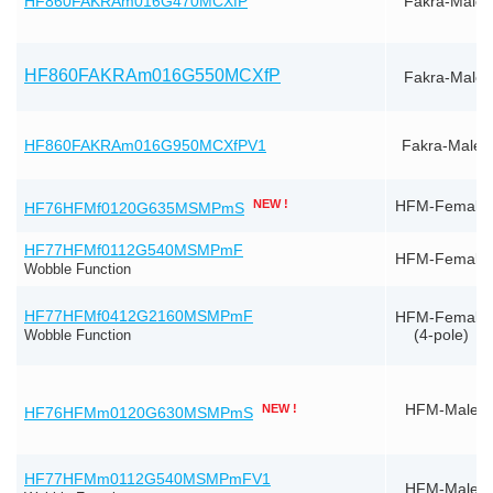
HF860FAKRAm016G470MCXfP
Fakra-Male
HF860FAKRAm016G550MCXfP
Fakra-Male
HF860FAKRAm016G950MCXfPV1
Fakra-Male
NEW !
HFM-Female
HF76HFMf0120G635MSMPmS
HF77HFMf0112G540MSMPmF
HFM-Female
Wobble Function
HF77HFMf0412G2160MSMPmF
HFM-Female
(4-pole)
Wobble Function
NEW !
HFM-Male
HF76HFMm0120G630MSMPmS
HF77HFMm0112G540MSMPmFV1
HFM-Male