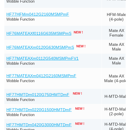
Wobble Function
HF77HFMm0412G2160MSMPmF
HFM-Male
(4-pole)
Wobble Function
Mate AX
NEW !
HF76MATEAXf0116G635MSMPmS
Female
Mate AX
NEW !
HF76MATEAXm0120G630MSMPmS
Male
HF77MATEAXm0112G540MSMPmFV1
Mate AX
Male
Wobble Function
HF77MATEAXm0412G2160MSMPmF
Mate AX
Male (4-pole)
Wobble Function
NEW !
HF77HMTDm0120G750HMTDmF
H-MTD-Male
Wobble Function
NEW !
H-MTD-Male
HF77HMTDm0220G1500HMTDmF
(2-pole)
Wobble Function
NEW !
H-MTD-Male
HF77HMTDm0420G3000HMTDmF
(4-pole)
Wobble Function