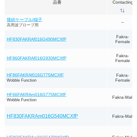
品番
Contacting
接続ケーブル/端子
–
高周波プローブ用
Fakra-
HF830FAKRAf016G490MCXfP
Female
Fakra-
HF860FAKRAf016G930MCXfP
Female
HF86FAKRAf016G775MCXfF
Fakra-
Female
Wobble Function
HF66FAKRAm016G775MCXfF
Fakra-Male
Wobble Function
HF830FAKRAm016G540MCXfP
Fakra-Male